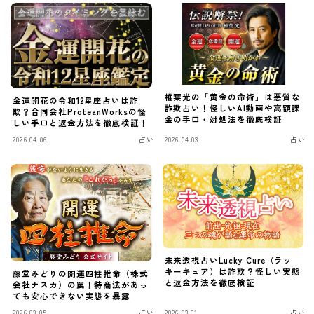
椎葉光の「黄金の命術」は悪質な
金運開花の令和12星座占いは詐
詐欺占い！怪しいAI動画や高額課
欺？合同会社ProteanWorksの怪
金の手口・対処法を徹底検証
しい手口と返金方法を徹底検証！
2026.04.06
占い
2026.04.03
占い
未来透視占いLucky Cure（ラッ
キーキュア）は詐欺？怪しい実態
藤堂みどりの開運四柱推命（株式
と返金方法を徹底検証
会社ナスカ）の罠！特商法があっ
ても安心できない実態を暴露
2026.03.05
占い
2026.03.01
占い