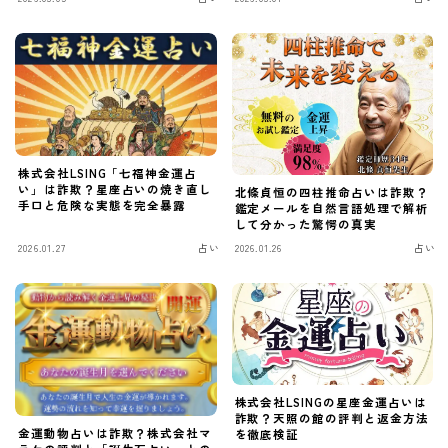
株式会社LSING「七福神金運占
い」は詐欺？星座占いの焼き直し
北條貞恒の四柱推命占いは詐欺？
手口と危険な実態を完全暴露
鑑定メールを自然言語処理で解析
して分かった驚愕の真実
2026.01.27
占い
2026.01.26
占い
株式会社LSINGの星座金運占いは
詐欺？天照の館の評判と返金方法
金運動物占いは詐欺？株式会社マ
を徹底検証