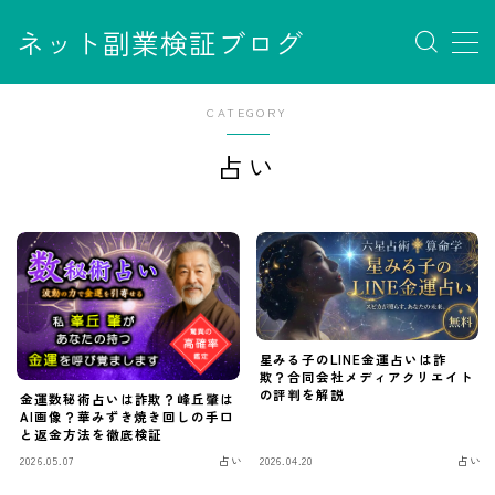
ネット副業検証ブログ
MENU
お問い合わせ
CATEGORY
サイトマップ
占い
デモプリセット記事 #7
デモプリセット記事 Part07
フロントページ
プライバシーポリシー
免責事項
利用規約／特定商取引法に基づく表記
有料記事の決済完了ページ
運営者情報
星みる子のLINE金運占いは詐
欺？合同会社メディアクリエイト
の評判を解説
金運数秘術占いは詐欺？峰丘肇は
AI画像？華みずき焼き回しの手口
と返金方法を徹底検証
2026.05.07
占い
2026.04.20
占い