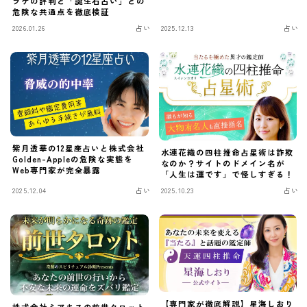
ラケの評判と「誕生石占い」との
危険な共通点を徹底検証
2026.01.26
占い
2025.12.13
占い
紫月透華の12星座占いと株式会社
水連花織の四柱推命占星術は詐欺
Golden-Appleの危険な実態を
なのか？サイトのドメイン名が
Web専門家が完全暴露
「人生は運です」で怪しすぎる！
2025.12.04
占い
2025.10.23
占い
【専門家が徹底解説】星海しおり
株式会社ミアキスの前世タロット