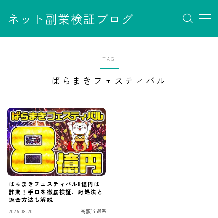
ネット副業検証ブログ
MENU
お問い合わせ
TAG
サイトマップ
デモプリセット記事 #7
ばらまきフェスティバル
デモプリセット記事 Part07
フロントページ
プライバシーポリシー
免責事項
利用規約／特定商取引法に基づく表記
有料記事の決済完了ページ
運営者情報
ばらまきフェスティバル8億円は
詐欺！手口を徹底検証、対処法と
返金方法も解説
2025.08.20
高額当選系