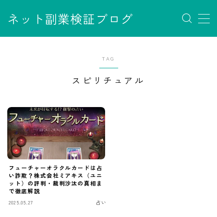
ネット副業検証ブログ
MENU
お問い合わせ
TAG
サイトマップ
デモプリセット記事 #7
スピリチュアル
デモプリセット記事 Part07
フロントページ
プライバシーポリシー
免責事項
利用規約／特定商取引法に基づく表記
有料記事の決済完了ページ
運営者情報
フューチャーオラクルカードは占
い詐欺？株式会社ミアキス（ユニ
ット）の評判・裁判沙汰の真相ま
で徹底解説
2025.05.27
占い