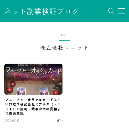
ネット副業検証ブログ
MENU
お問い合わせ
TAG
サイトマップ
デモプリセット記事 #7
株式会社ユニット
デモプリセット記事 Part07
フロントページ
プライバシーポリシー
免責事項
利用規約／特定商取引法に基づく表記
有料記事の決済完了ページ
運営者情報
フューチャーオラクルカードは占
い詐欺？株式会社ミアキス（ユニ
ット）の評判・裁判沙汰の真相ま
で徹底解説
2025.05.27
占い