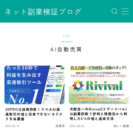
ネット副業検証ブログ
MENU
お問い合わせ
TAG
サイトマップ
デモプリセット記事 #7
AI自動売買
デモプリセット記事 Part07
フロントページ
プライバシーポリシー
免責事項
利用規約／特定商取引法に基づく表記
有料記事の決済完了ページ
運営者情報
天野浩一のRivival(リヴァイバル)
30PROは投資詐欺！スマホAI高
は副業詐欺？評判と特商法から判
速取引の嘘と出金できないカラク
明した5つの嘘と返金方法
リを全暴露
2026.02.16
投資系
2025.06.09
怪しい副業