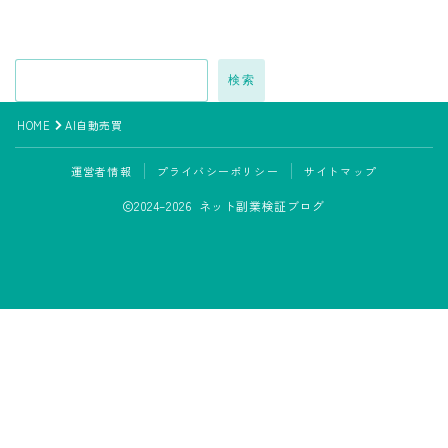
検索
HOME
AI自動売買
運営者情報
プライバシーポリシー
サイトマップ
2024–2026 ネット副業検証ブログ
LINE追加して副業の相談をする
副業の専門家みさきと友達になる