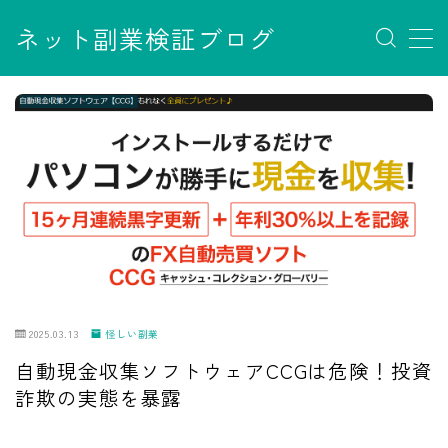
ネット副業検証ブログ
MENU
お問い合わせ
サイトマップ
デモプリセット記事 #7
デモプリセット記事 Part07
フロントページ
プライバシーポリシー
免責事項
利用規約／特定商取引法に基づく表記
有料記事の決済完了ページ
運営者情報
2025.03.13
怪しい副業
自動現金収集ソフトウェアCCGは危険！投資
詐欺の実態を暴露