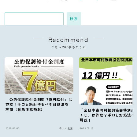
検索
Recommend
こちらの記事もどうぞ
「公的保護給付金制度 7億円給付」は
詐欺！手口と絶対やるべき対処法を
解説【緊急注意喚起】
「全日本市町村振興協会特別高
くじ」は詐欺？手口と対処法を
解説！
2025.05.02
怪しい副業
2025.05.18
怪