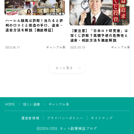
ハーレム競馬は詐欺！当たると評
判の口コミと捏造の手口、返金・
退会方法を解説【徹底検証】
【要注意】「日本ロト研究會」は
宝くじ詐欺？高額予想の危険性と
返金・相談方法を徹底解説
2025.06.11
ギャンブル系
2025.05.15
ギャンブル系
もっと見る
HOME
怪しい副業
ギャンブル系
＞
＞
運営者情報
プライバシーポリシー
サイトマップ
2024–2026 ネット副業検証ブログ