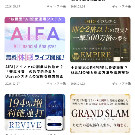
2026.05.07
ギャンブル系
2026.03.24
ギャンブル系
AIFA(アイファ)の副業は詐欺か？
中井耀志のEMPIREは投資詐欺？
「競馬投資」の数学的矛盾と
競馬AIの嘘と返金方法を徹底検証
Utageシステムの実態を徹底調査
2026.02.27
ギャンブル系
2026.01.22
ギャンブル系