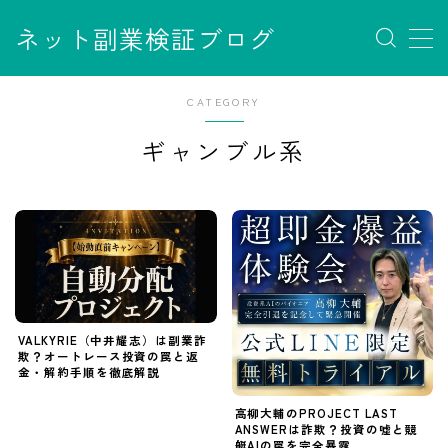
ネット副業検証ブログ
MENU
お問い合わせ
CATEGORY
サイトマップ
ギャンブル系
デモプリセット記事 #7
デモプリセット記事 Part07
フロントページ
プライバシーポリシー
免責事項
利用規約／特定商取引法に基づく表記
有料記事の決済完了ページ
運営者情報
VALKYRIE（中井耀志）は副業詐
欺？オートレース投資の罠と返
金・解約手順を徹底解説
高柳大輔のPROJECT LAST
ANSWERは詐欺？投資の嘘と競
艇AIの罠を完全暴露