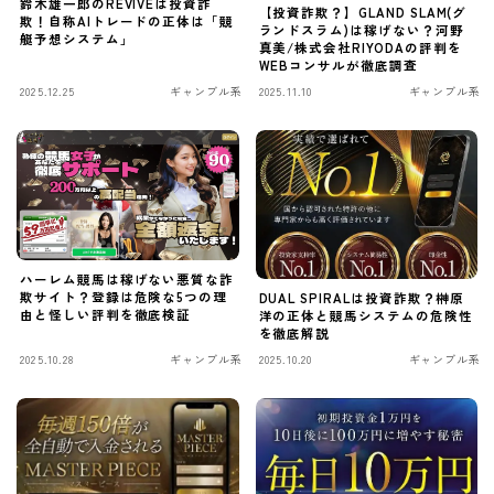
鈴木雄一郎のREVIVEは投資詐
【投資詐欺？】GLAND SLAM(グ
欺！自称AIトレードの正体は「競
ランドスラム)は稼げない？河野
艇予想システム」
真美/株式会社RIYODAの評判を
WEBコンサルが徹底調査
2025.12.25
ギャンブル系
2025.11.10
ギャンブル系
ハーレム競馬は稼げない悪質な詐
欺サイト？登録は危険な5つの理
DUAL SPIRALは投資詐欺？榊原
由と怪しい評判を徹底検証
洋の正体と競馬システムの危険性
を徹底解説
2025.10.28
ギャンブル系
2025.10.20
ギャンブル系