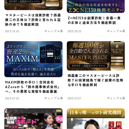
マスターピースは投資詐欺？西森
Z∞NE159は副業詐欺！安森一貴
康二の正体は？詐欺と言われる証
の正体と返金方法を徹底解説
拠の全てを徹底解説
2025.10.02
ギャンブル系
2025.09.22
ギャンブル系
西森康二のマスターピースは詐
欺？AI投資競馬で稼ぐ副業の危険
MAXIM詐欺の手口！合同会社
な手口を徹底解剖
AZoneから『鈴木商事株式会社』
へ。その悪質な実態を徹底暴露
2025.07.23
ギャンブル系
2025.07.01
ギャンブル系