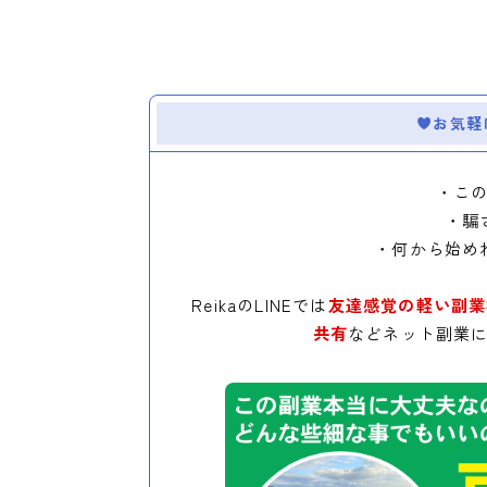
お気軽
・こ
・騙
・何から始め
ReikaのLINEでは
友達感覚の軽い副業
共有
などネット副業