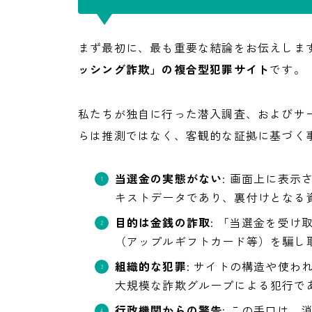
まず最初に、最も重要な結論をお伝えします
ッシング詐欺」の複合型犯罪サイト
です。
私たちが独自に行った潜入調査、およびサ
らは推測ではなく、客観的な証拠に基づく
当選金の実態がない
: 画面上に表
キストデータであり、裏付けとなる
目的は金銭の詐取
: 「当選金を受
（アップルギフトカード等）を騙し
組織的な犯罪
: サイトの構造や使
大規模な詐欺グループによる犯行で
行政機関からの警告
: この手口は