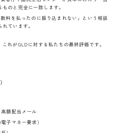
るものと完全に一致します。
「手数料を払ったのに振り込まれない」という相談
られています。
これがGLDに対する私たちの最終評価です。
奨）
）
、高額配当メール
の電子マネー要求）
違反）