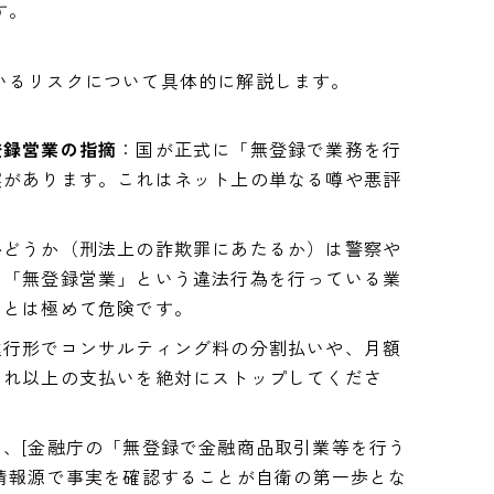
す。
いるリスクについて具体的に解説します。
登録営業の指摘
：国が正式に「無登録で業務を行
実があります。これはネット上の単なる噂や悪評
かどうか（刑法上の詐欺罪にあたるか）は警察や
も「無登録営業」という違法行為を行っている業
ことは極めて危険です。
進行形でコンサルティング料の分割払いや、月額
これ以上の支払いを絶対にストップしてくださ
は、[金融庁の「無登録で金融商品取引業等を行う
情報源で事実を確認することが自衛の第一歩とな