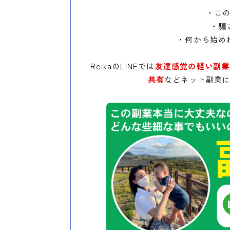
・こ
・騙
・何から始め
ReikaのLINEでは
友達感覚の軽い副業
共有
などネット副業