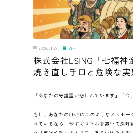
2026.01.27
占い
株式会社LSING「七福
焼き直し手口と危険な実
「あなたの守護霊が悲しんでいます」「今
もし、あなたのLINEにこのようなメッセ
れているなら、今すぐスマホを置いて深呼
た「支援詐欺」の入り口、あるいはその渦