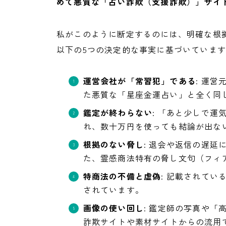
めて悪質な「占い詐欺（支援詐欺）」サイ
私がこのように断定するのには、明確な根
以下の5つの決定的な事実に基づいていま
運営会社が「常習犯」である
: 運
た悪質な「星座金運占い」と全く同
鑑定が終わらない
: 「あと少しで
れ、数十万円を使っても結論が出な
根拠のない脅し
: 退会や返信の遅
た、霊感商法特有の脅し文句（フィ
特商法の不備と虚偽
: 記載されて
されています。
画像の使い回し
: 鑑定師の写真や
詐欺サイトや素材サイトからの流用