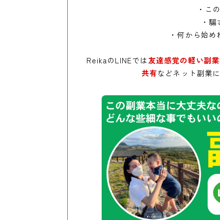
・こ
・騙
・何から始め
ReikaのLINEでは
友達感覚の軽い副業
共有
などネット副業