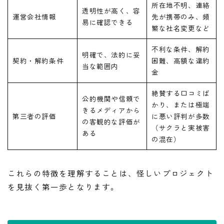
所在地不明、連絡
透明性が高く、容
運営会社情報
先が携帯のみ、頻
易に確認できる
繁な社名変更など
不利な条件、解約
明確で、法的に妥
契約・解約条件
困難、高額な違約
当な範囲内
金
絶賛する口コミば
公的機関や信頼で
かり、または極端
きるメディアから
第三者の評価
に悪い評判が多数
の客観的な評価が
（サクラと実被害
ある
の混在）
これらの特徴を理解することは、怪しいプロジェクト
を見抜く第一歩となります。