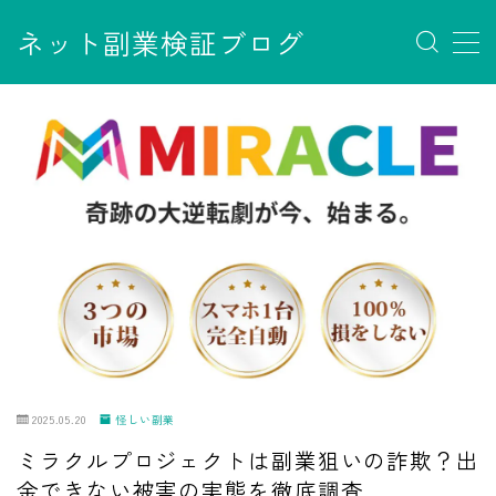
ネット副業検証ブログ
MENU
お問い合わせ
サイトマップ
デモプリセット記事 #7
デモプリセット記事 Part07
フロントページ
プライバシーポリシー
免責事項
利用規約／特定商取引法に基づく表記
有料記事の決済完了ページ
運営者情報
2025.05.20
怪しい副業
ミラクルプロジェクトは副業狙いの詐欺？出
金できない被害の実態を徹底調査