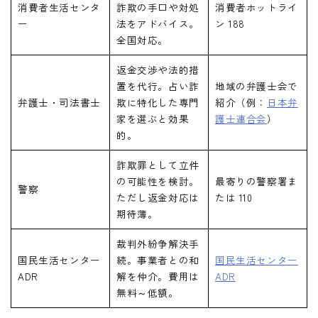
消費者生活センタ
詐欺の手口や対処
消費者ホットライ
ー
法をアドバイス。
ン 188
全国対応。
返金交渉や法的措
置を代行。占い詐
地域の弁護士会で
弁護士・司法書士
欺に特化した専門
紹介（例：
日本弁
家を選ぶと効果
護士連合会
）
的。
詐欺罪として立件
の可能性を検討。
最寄りの警察署ま
警察
ただし返金対応は
たは 110
期待薄。
裁判外紛争解決手
国民生活センター
続。事業者との和
国民生活センター
ADR
解を仲介。費用は
ADR
無料～低額。