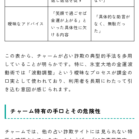
返し返信を促す
ない」
「笑顔で過ごせば
「具体的な助言が
金運が上がる」と
曖昧なアドバイス
なく、無駄だっ
いった具体性に欠
た」
ける内容
この表から、チャームが占い詐欺の典型的手法を多用
していることが明らかです。特に、氷室大地の金運波
動術では「波動調整」という曖昧なプロセスが課金の
口実として使われており、利用者を長期にわたって引
き込む意図が感じられます。
チャーム特有の手口とその危険性
チャームでは、他の占い詐欺サイトには見られない特