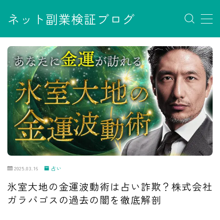
ネット副業検証ブログ
MENU
お問い合わせ
サイトマップ
デモプリセット記事 #7
デモプリセット記事 Part07
フロントページ
プライバシーポリシー
免責事項
利用規約／特定商取引法に基づく表記
有料記事の決済完了ページ
運営者情報
2025.03.16
占い
氷室大地の金運波動術は占い詐欺？株式会社
ガラパゴスの過去の闇を徹底解剖