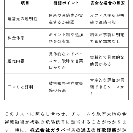
項目
確認ポイント
安全な場合の目安
住所や連絡先が実
オフィス住所が明
運営元の透明性
在するか確認
確で連絡可能
ポイント制や追加
料金が事前に明確
料金体系
料金の有無
で追加請求なし
具体的なアドバイ
実践的で具体的な
鑑定内容
スか、曖昧な言葉
助言がある
ばかりか
肯定的な評価が信
被害報告や詐欺疑
口コミと評判
頼できるソースか
惑の有無
ら
このリストに照らし合わせ、チャームや氷室大地の金
運波動術が複数の危険信号に該当することがわかりま
LINE追加して副業の相談をする
す。特に、
株式会社ガラパゴスの過去の詐欺疑惑
が運
副業の専門家みさきと友達になる