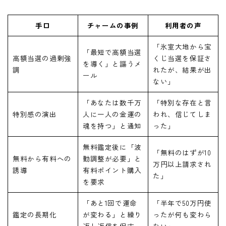
手口
チャームの事例
利用者の声
「氷室大地から宝
「最短で高額当選
高額当選の過剰強
くじ当選を保証さ
を導く」と謳うメ
調
れたが、結果が出
ール
ない」
「あなたは数千万
「特別な存在と言
特別感の演出
人に一人の金運の
われ、信じてしま
魂を持つ」と通知
った」
無料鑑定後に「波
「無料のはずが10
無料から有料への
動調整が必要」と
万円以上請求され
誘導
有料ポイント購入
た」
を要求
「あと1回で運命
「半年で50万円使
鑑定の長期化
が変わる」と繰り
ったが何も変わら