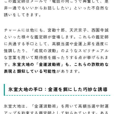
この鑑定師はメールで「電話の向こうで興奮して、是
非一通でもいいからお話ししたい」といった不自然な
誘いをしてきます。
チャームには他にも、宮勘十郎、天沢京子、西園寺誠
といった様々な鑑定師が登場します。これらの鑑定師
に共通する手口として、高額当選や金運上昇を過度に
強調したり、「成就の波動」のようなスピリチュアル
な言葉を用いて期待感を煽ったりする点が挙げられま
す。
氷室大地の「金運波動術」も、これらの詐欺的な
表現と類似している可能性
があります。
氷室大地の手口：金運を餌にした巧妙な誘導
氷室大地は、「金運波動術」を用いて高額当選や財運
アップを約束する鑑定師として知られています。ある