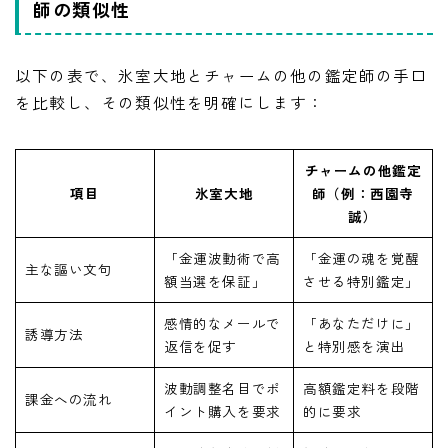
師の類似性
以下の表で、氷室大地とチャームの他の鑑定師の手口
を比較し、その類似性を明確にします：
チャームの他鑑定
項目
氷室大地
師（例：西園寺
誠）
「金運波動術で高
「金運の魂を覚醒
主な謳い文句
額当選を保証」
させる特別鑑定」
感情的なメールで
「あなただけに」
誘導方法
返信を促す
と特別感を演出
波動調整名目でポ
高額鑑定料を段階
課金への流れ
イント購入を要求
的に要求