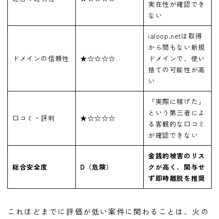
実在性が確認でき
ない
ialoop.netは取得
から間もない新規
ドメインの信頼性
★☆☆☆☆
ドメインで、使い
捨ての可能性が高
い
「実際に稼げた」
という第三者によ
口コミ・評判
★☆☆☆☆
る客観的な口コミ
が確認できない
金銭的被害のリス
総合安全度
D（危険）
クが高く、関与せ
ず即時離脱を推奨
これほどまでに評価が低い案件に関わることは、火の