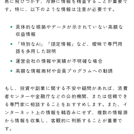
易に飛びつかず、冷静に情報を精査することが重要で
す。特に、以下のような情報は注意が必要です。
具体的な根拠やデータが示されていない高額な
収益情報
「特別なAI」「限定情報」など、曖昧で専門用
語を多用した説明
運営会社の情報や実績が不明確な場合
高額な情報商材や会員プログラムへの勧誘
もし、投資や副業に関する不安や疑問があれば、消費
者センターや金融庁などの公的機関、または信頼でき
る専門家に相談することをおすすめします。また、イ
ンターネット上の情報を鵜呑みにせず、複数の情報源
から情報を収集し、客観的に判断することが重要で
す。