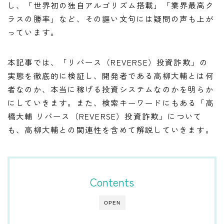
し、「世界初の独自アルゴリズム搭載」「業界最高ク
ラスの勝率」など、その謳い文句には疑問の声も上が
っています。
本記事では、「リバース（REVERSE）投資詐欺」の
実態を徹底的に検証し、開発者である高柳大輔とは何
者なのか、本当に稼げる投資システムなのかを明らか
にしていきます。また、検索キーワードにもある「高
橋大輔 リバース（REVERSE）投資詐欺」について
も、高柳大輔との関連性を含めて解説していきます。
Contents
OPEN