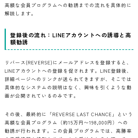
高額な会員プログラムへの勧誘までの流れを具体的に
解説します。
登録後の流れ：LINEアカウントへの誘導と高
額勧誘
リバース(REVERSE)にメールアドレスを登録すると、
LINEアカウントへの登録を促されます。LINE登録後、
詳細ページへのリンクが送られてきますが、そこでは
具体的なシステムの説明はなく、興味を引くような動
画が公開されているのみです。
その後、最終的に「REVERSE LAST CHANCE」という
高額な会員プログラム（約15万円〜198,000円）への
勧誘が行われます。この会員プログラムでは、高勝率