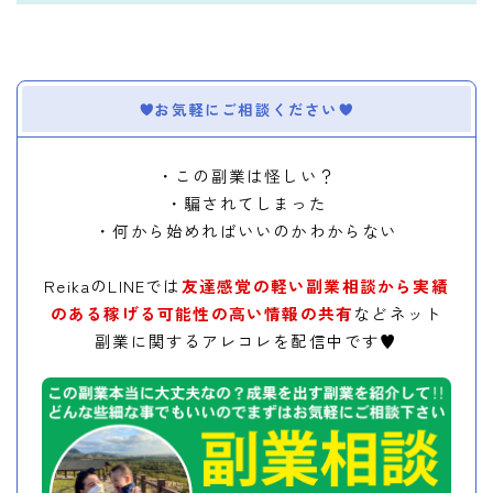
お気軽にご相談ください
・この副業は怪しい？
・騙されてしまった
・何から始めればいいのかわからない
ReikaのLINEでは
友達感覚の軽い副業相談から実績
のある稼げる可能性の高い情報の共有
などネット
副業に関するアレコレを配信中です♥