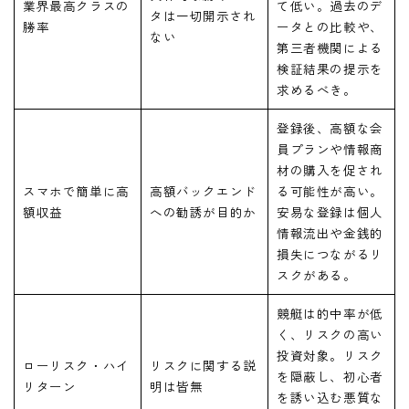
業界最高クラスの
て低い。過去のデ
タは一切開示され
勝率
ータとの比較や、
ない
第三者機関による
検証結果の提示を
求めるべき。
登録後、高額な会
員プランや情報商
材の購入を促され
スマホで簡単に高
高額バックエンド
る可能性が高い。
額収益
への勧誘が目的か
安易な登録は個人
情報流出や金銭的
損失につながるリ
スクがある。
競艇は的中率が低
く、リスクの高い
投資対象。リスク
ローリスク・ハイ
リスクに関する説
を隠蔽し、初心者
リターン
明は皆無
を誘い込む悪質な