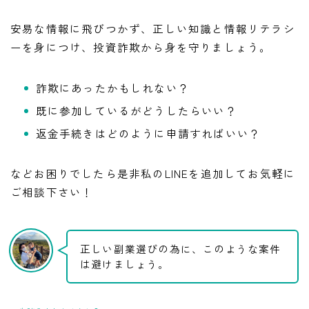
安易な情報に飛びつかず、正しい知識と情報リテラシ
ーを身につけ、投資詐欺から身を守りましょう。
詐欺にあったかもしれない？
既に参加しているがどうしたらいい？
返金手続きはどのように申請すればいい？
などお困りでしたら是非私のLINEを追加してお気軽に
ご相談下さい！
正しい副業選びの為に、このような案件
は避けましょう。