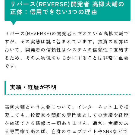
リバース(REVERSE)開発者 高柳大輔の
正体：信用できない3つの理由
リバース(REVERSE)の開発者とされている高柳大輔で
すが、その実態は謎に包まれています。投資の世界に
おいて、開発者の信頼性はシステムの信頼性に直結す
るため、その人物像を明らかにすることは非常に重要
です。
実績・経歴が不明
高柳大輔という人物について、インターネット上で検
索しても、投資家や競艇の専門家としての実績や経歴
を確認できる情報は一切ありません。通常、実績のあ
る専門家であれば、自身のウェブサイトやSNSなどで