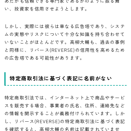
あたかも信頼できる専門家であるかのように振る舞
い、投資家を信用させようとします。
しかし、実際には彼らは単なる広告塔であり、システ
ムの実態やリスクについて十分な知識を持ち合わせて
いないことがほとんどです。高柳大輔も、過去の事例
と同様に、リバース(REVERSE)の信用性を高めるため
の広告塔である可能性があります。
特定商取引法に基づく表記に名前がない
特定商取引法では、インターネット上で商品やサービ
スを販売する場合、事業者の氏名、住所、連絡先など
の情報を開示することが義務付けられています。しか
し、リバース(REVERSE)の特定商取引法に基づく表記
を確認すると、高柳大輔の名前は記載されていませ