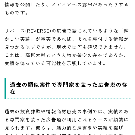
情報を公開したり、メディアへの露出があったりする
ものです。
リバース(REVERSE)の広告で語られているような「輝
かしい実績」が事実であれば、それを裏付ける情報が
見つかるはずですが、現状では何も確認できません。
これは、高柳大輔という人物が架空の存在であるか、
実績を偽っている可能性を示唆しています。
過去の類似案件で専門家を装った広告塔の存
在
過去の投資詐欺や情報商材販売の事例では、実績のあ
る専門家を装った広告塔が利用されるケースが頻繁に
見られます。彼らは、魅力的な肩書きや実績を掲げ、