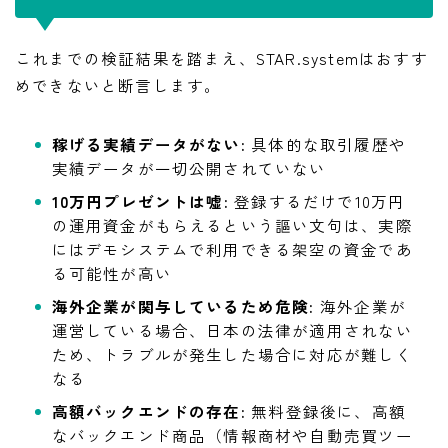
これまでの検証結果を踏まえ、STAR.systemはおすす
めできないと断言します。
稼げる実績データがない:
具体的な取引履歴や
実績データが一切公開されていない
10万円プレゼントは嘘:
登録するだけで10万円
の運用資金がもらえるという謳い文句は、実際
にはデモシステムで利用できる架空の資金であ
る可能性が高い
海外企業が関与しているため危険:
海外企業が
運営している場合、日本の法律が適用されない
ため、トラブルが発生した場合に対応が難しく
なる
高額バックエンドの存在:
無料登録後に、高額
LINE追加して副業の相談をする
なバックエンド商品（情報商材や自動売買ツー
副業の専門家みさきと友達になる