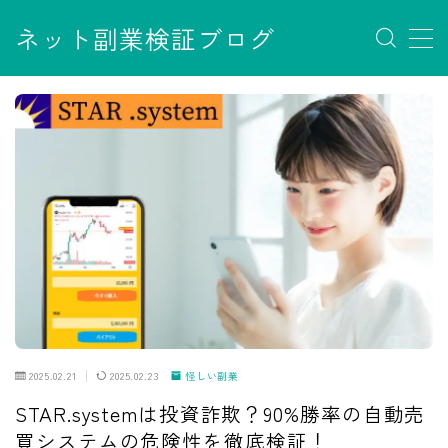
ネット副業検証ブログ
MENU
お問い合わせ
サイトマップ
デモプリセット記事 #7
デモプリセット記事 Part07
フロントページ
プライバシーポリシー
免責事項
利用規約／特定商取引法に基づく表記
有料記事の決済完了ページ
運営者情報
2025.02.21
2025.02.23
怪しい副業
STAR.systemは投資詐欺？90%勝率の自動売
買システムの危険性を徹底検証！