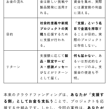
お金の流れ
金は新しい挑戦や
資金を集め、実際
製品開発に活用さ
には運営側の利益
れる。
に消える。
社会的意義や新規
「支援」という名
プロジェクトの実
目で金銭を搾取
す
目的
現
を応援するため
ることが目的。実
に支援が行われ
際のプロジェクト
る。
は存在しない。
支援額に応じて
製
何も届かない
、あ
品・限定サービ
るいは形式的なメ
リターン
ス・感謝メッセー
ッセージのみ。支
ジ
などがリターン
援金の使途も不
として届く。
明。
本来のクラウドファンディングは、
あなたが「支援す
る側」としてお金を支払う
ことで、プロジェクトを応
援する仕組みです。しかし、今回の案件は、
あなたが