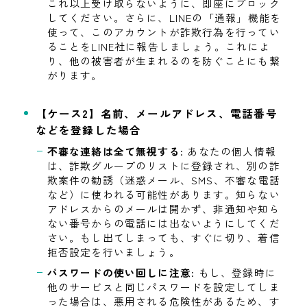
これ以上受け取らないように、即座にブロック
してください。さらに、LINEの「通報」機能を
使って、このアカウントが詐欺行為を行ってい
ることをLINE社に報告しましょう。これによ
り、他の被害者が生まれるのを防ぐことにも繋
がります。
【ケース2】名前、メールアドレス、電話番号
などを登録した場合
不審な連絡は全て無視する
: あなたの個人情報
は、詐欺グループのリストに登録され、別の詐
欺案件の勧誘（迷惑メール、SMS、不審な電話
など）に使われる可能性があります。知らない
アドレスからのメールは開かず、非通知や知ら
ない番号からの電話には出ないようにしてくだ
さい。もし出てしまっても、すぐに切り、着信
拒否設定を行いましょう。
パスワードの使い回しに注意
: もし、登録時に
他のサービスと同じパスワードを設定してしま
った場合は、悪用される危険性があるため、す