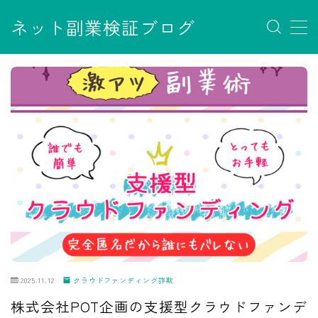
ネット副業検証ブログ
MENU
お問い合わせ
サイトマップ
デモプリセット記事 #7
デモプリセット記事 Part07
フロントページ
プライバシーポリシー
免責事項
利用規約／特定商取引法に基づく表記
有料記事の決済完了ページ
運営者情報
2025.11.12
クラウドファンディング詐欺
株式会社POT企画の支援型クラウドファンデ