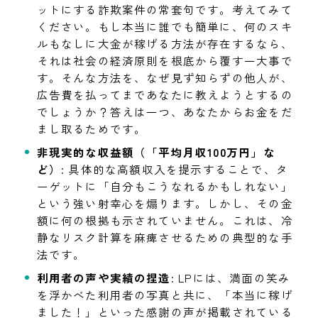
ットにする詐欺案件の常套句です。考えてみて
ください。もし本当に誰でも簡単に、何のスキ
ルもなしに大金が稼げる方法が存在するなら、
それは社会の経済原則を根底から覆す一大事で
す。そんな方法を、なぜ見ず知らずの他人が、
広告費を払ってまであなたに教えようとするの
でしょうか？答えは一つ、あなたからお金をだ
まし取るためです。
非現実的な収益額（「平均月収100万円」な
ど）
: 具体的な高額収入を提示することで、タ
ーゲットに「自分もこうなれるかもしれない」
という強い射幸心を煽ります。しかし、その金
額に何の根拠も示されていません。これは、冷
静なリスク計算を麻痺させるための典型的な手
法です。
利用者の声や実績の捏造
: LPには、満面の笑み
を浮かべた利用者の写真と共に、「本当に稼げ
ました！」といった感謝の声が掲載されている