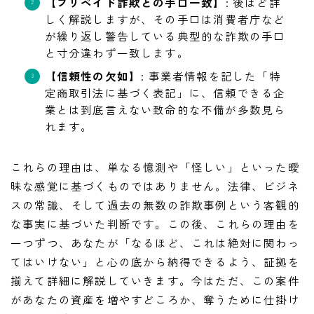
【プリペイド詐欺との手口一致】
: 後ほど詳
しく解説しますが、その手口は消費者庁など
が繰り返し警告している典型的な詐欺の手口
と寸分違わず一致します。
【信頼性の欠如】
: 事業者情報を記した「特
定商取引法に基づく表記」に、信頼できる企
業とは到底言えない致命的な不備が多数見ら
れます。
これらの理由は、単なる憶測や「怪しい」といった曖
昧な感覚に基づくものではありません。法律、ビジネ
スの常識、そして過去の無数の詐欺事例という客観的
な事実に基づいた判断です。この後、これらの理由を
一つずつ、あなたが「なるほど、これは絶対に関わっ
てはいけない」と心の底から納得できるよう、証拠を
揃えて詳細に解説していきます。今はただ、この案件
があなたの資産を増やすどころか、奪うために仕掛け