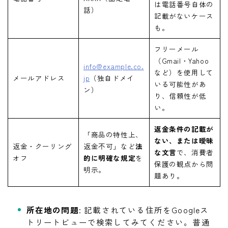
は電話番号自体の
話）
記載がないケース
も。
フリーメール
（Gmail・Yahoo
info@example.co.
など）を使用して
メールアドレス
jp
（独自ドメイ
いる可能性があ
ン）
り、信頼性が低
い。
返金条件の記載が
「商品の特性上、
ない、または曖昧
返金・クーリング
返金不可」など
法
な文言
で、消費者
オフ
的に明確な規定
を
保護の観点から問
明示。
題あり。
所在地の問題
: 記載されている住所をGoogleス
トリートビューで検索してみてください。普通