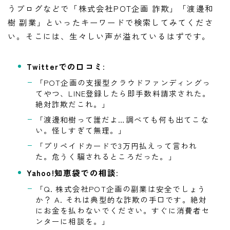
うブログなどで「株式会社POT企画 詐欺」「渡邊和
樹 副業」といったキーワードで検索してみてくださ
い。そこには、生々しい声が溢れているはずです。
Twitterでの口コミ
:
「POT企画の支援型クラウドファンディングっ
てやつ、LINE登録したら即手数料請求された。
絶対詐欺だこれ。」
「渡邊和樹って誰だよ…調べても何も出てこな
い。怪しすぎて無理。」
「プリペイドカードで3万円払えって言われ
た。危うく騙されるところだった。」
Yahoo!知恵袋での相談
:
「Q. 株式会社POT企画の副業は安全でしょう
か？ A. それは典型的な詐欺の手口です。絶対
にお金を払わないでください。すぐに消費者セ
ンターに相談を。」