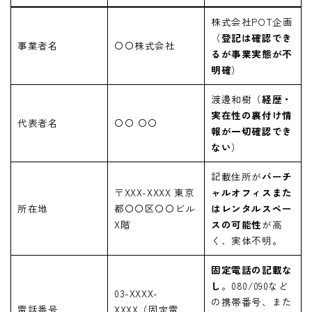
株式会社POT企画
（
登記は確認でき
事業者名
〇〇株式会社
るが事業実態が不
明確
）
渡邊和樹（
経歴・
実在性の裏付け情
代表者名
〇〇 〇〇
報が一切確認でき
ない
）
記載住所が
バーチ
〒XXX-XXXX 東京
ャルオフィスまた
所在地
都〇〇区〇〇ビル
はレンタルスペー
X階
スの可能性
が高
く、実体不明。
固定電話の記載な
し
。080/090など
03-XXXX-
の携帯番号、また
電話番号
XXXX（固定電