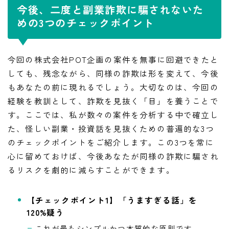
今後、二度と副業詐欺に騙されないた
めの3つのチェックポイント
今回の株式会社POT企画の案件を無事に回避できたと
しても、残念ながら、同様の詐欺は形を変えて、今後
もあなたの前に現れるでしょう。大切なのは、今回の
経験を教訓として、詐欺を見抜く「目」を養うことで
す。ここでは、私が数々の案件を分析する中で確立し
た、怪しい副業・投資話を見抜くための普遍的な3つ
のチェックポイントをご紹介します。この3つを常に
心に留めておけば、今後あなたが同様の詐欺に騙され
るリスクを劇的に減らすことができます。
【チェックポイント1】「うますぎる話」を
120%疑う
LINE追加して副業の相談をする
副業の専門家みさきと友達になる
これが最もシンプルかつ本質的な原則です。