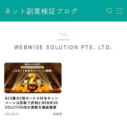
ネット副業検証ブログ
MENU
お問い合わせ
TAG
サイトマップ
デモプリセット記事 #7
WEBWISE SOLUTION PTE. LTD.
デモプリセット記事 Part07
フロントページ
プライバシーポリシー
免責事項
利用規約／特定商取引法に基づく表記
有料記事の決済完了ページ
運営者情報
BCX最大2倍ボーナス付与キャン
ペーンは詐欺？評判とWEBWISE
SOLUTION社の実態を徹底調査
2025.08.21
投資系