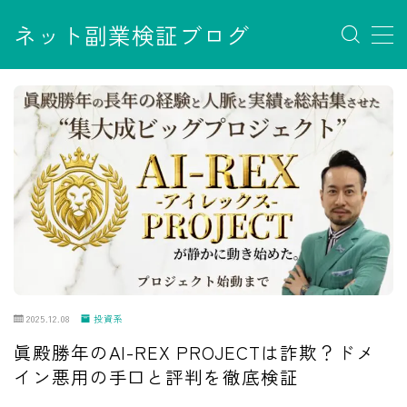
ネット副業検証ブログ
MENU
お問い合わせ
サイトマップ
デモプリセット記事 #7
デモプリセット記事 Part07
フロントページ
プライバシーポリシー
免責事項
利用規約／特定商取引法に基づく表記
有料記事の決済完了ページ
運営者情報
2025.12.08
投資系
眞殿勝年のAI-REX PROJECTは詐欺？ドメ
イン悪用の手口と評判を徹底検証