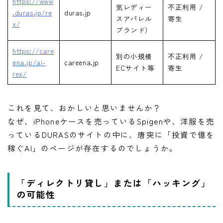
https://www
気レディー
不正利用 /
.duras.jp/re
duras.jp
スアパレル
寄生
x/
ブランド）
https://care
別の小規模
不正利用 /
ena.jp/ai-
careena.jp
ECサイト等
寄生
rex/
これを見て、おかしいと思いませんか？
なぜ、iPhoneケースを売っているSpigenや、洋服を売
っているDURASのサイトの中に、唐突に「投資で億を
稼ぐAI」のページが存在するのでしょうか。
「ディレクトリ貸し」または「ハッキング」
の可能性