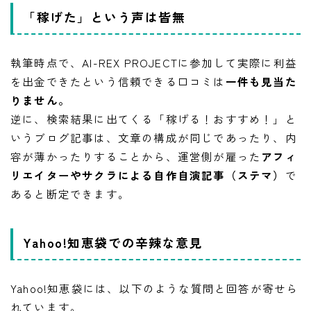
「稼げた」という声は皆無
執筆時点で、AI-REX PROJECTに参加して実際に利益
を出金できたという信頼できる口コミは
一件も見当た
りません。
逆に、検索結果に出てくる「稼げる！おすすめ！」と
いうブログ記事は、文章の構成が同じであったり、内
容が薄かったりすることから、運営側が雇った
アフィ
リエイターやサクラによる自作自演記事（ステマ）
で
あると断定できます。
Yahoo!知恵袋での辛辣な意見
Yahoo!知恵袋には、以下のような質問と回答が寄せら
LINE追加して副業の相談をする
副業の専門家みさきと友達になる
れています。