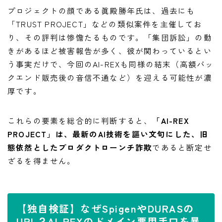
プロジェクトの顔である眞殿勝年氏は、過去にも
「TRUST PROJECT」などの類似案件を主催してお
り、その評判は惨憺たるものです。「集団訴訟」の動
きがあるほど被害報告が多く、彼が関わっているとい
う事実だけで、今回のAI-REXも同様の結末（高額バッ
クエンド販売後の音信不通など）を迎える可能性が濃
厚です。
これらの要素を総合的に判断すると、
「AI-REX
PROJECT」は、最新のAI技術を謳い文句にした、旧
態依然としたプロダクトローンチ詐欺
であると断定せ
ざるを得ません。
【独自検証】なぜSpigenやDURASの
URL？AI-REXのドメイン悪用手口を暴