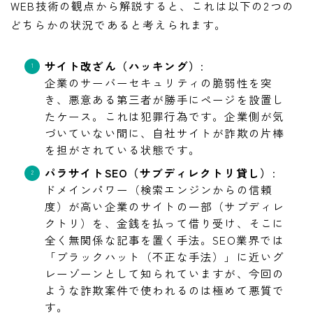
WEB技術の観点から解説すると、これは以下の2つの
どちらかの状況であると考えられます。
サイト改ざん（ハッキング）
:
企業のサーバーセキュリティの脆弱性を突
き、悪意ある第三者が勝手にページを設置し
たケース。これは犯罪行為です。企業側が気
づいていない間に、自社サイトが詐欺の片棒
を担がされている状態です。
パラサイトSEO（サブディレクトリ貸し）
:
ドメインパワー（検索エンジンからの信頼
度）が高い企業のサイトの一部（サブディレ
クトリ）を、金銭を払って借り受け、そこに
全く無関係な記事を置く手法。SEO業界では
「ブラックハット（不正な手法）」に近いグ
レーゾーンとして知られていますが、今回の
ような詐欺案件で使われるのは極めて悪質で
す。