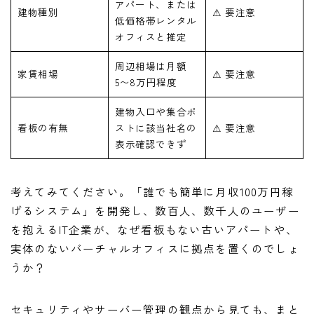
アパート、または
建物種別
⚠ 要注意
低価格帯レンタル
オフィスと推定
周辺相場は月額
家賃相場
⚠ 要注意
5〜8万円程度
建物入口や集合ポ
看板の有無
ストに該当社名の
⚠ 要注意
表示確認できず
考えてみてください。「誰でも簡単に月収100万円稼
げるシステム」を開発し、数百人、数千人のユーザー
を抱えるIT企業が、なぜ看板もない古いアパートや、
実体のないバーチャルオフィスに拠点を置くのでしょ
うか？
セキュリティやサーバー管理の観点から見ても、まと