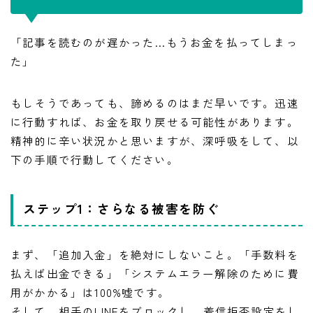
「記事を読むのが遅かった…もうお金を払ってしまっ
た」
もしそうであっても、諦めるのはまだ早いです。迅速
に行動すれば、お金を取り戻せる可能性があります。
精神的に辛い状況かと思いますが、深呼吸をして、以
下の手順で行動してください。
ステップ1：さらなる被害を防ぐ
まず、「追加入金」を絶対にしないこと。「手数料を
払えば出金できる」「システムエラー解除のために費
用がかかる」は100%嘘です。
LINE追加して副業の相談をする
副業の専門家みさきと友達になる
そして、相手のLINEをブロックし、着信拒否設定をし