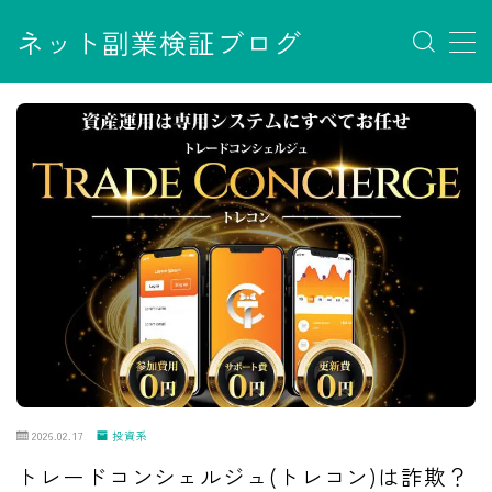
ネット副業検証ブログ
MENU
お問い合わせ
サイトマップ
デモプリセット記事 #7
デモプリセット記事 Part07
フロントページ
プライバシーポリシー
免責事項
利用規約／特定商取引法に基づく表記
有料記事の決済完了ページ
運営者情報
2026.02.17
投資系
トレードコンシェルジュ(トレコン)は詐欺？