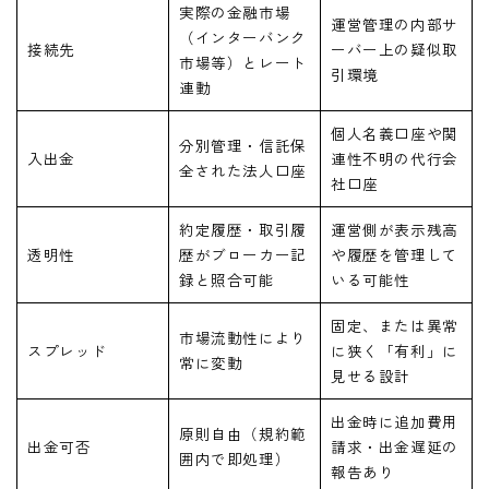
実際の金融市場
運営管理の内部サ
（インターバンク
接続先
ーバー上の疑似取
市場等）とレート
引環境
連動
個人名義口座や関
分別管理・信託保
入出金
連性不明の代行会
全された法人口座
社口座
約定履歴・取引履
運営側が表示残高
透明性
歴がブローカー記
や履歴を管理して
録と照合可能
いる可能性
固定、または異常
市場流動性により
スプレッド
に狭く「有利」に
常に変動
見せる設計
出金時に追加費用
原則自由（規約範
出金可否
請求・出金遅延の
囲内で即処理）
報告あり