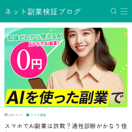
ネット副業検証ブログ
MENU
お問い合わせ
サイトマップ
デモプリセット記事 #7
デモプリセット記事 Part07
フロントページ
プライバシーポリシー
免責事項
利用規約／特定商取引法に基づく表記
有料記事の決済完了ページ
運営者情報
2024.12.17
スマホ副業
スマホでAI副業は詐欺？適性診断がかなり怪