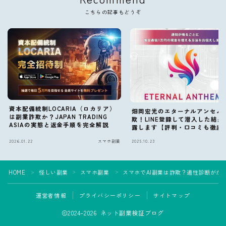
こちらの記事もどうぞ
資本配備統制LOCARIA（ロカリア）
畑岡宏光のエターナルアンセム
は副業詐欺か？JAPAN TRADING
欺！LINE登録して潜入した結果
ASIAの実態と返金手順を完全解説
露します【評判・口コミも徹底
2026.01.22
スマホ副業
2025.10.23
ス
HOME
怪しい副業
スマホ副業
スマホでAI副業は詐欺？適性診断がか
＞
＞
＞
運営者情報
プライバシーポリシー
サイトマップ
2024–2026 ネット副業検証ブログ