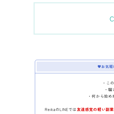
C
お気軽
・こ
・騙
・何から始め
ReikaのLINEでは
友達感覚の軽い副業