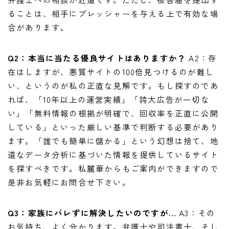
ることは、相手にプレッシャーを与える上で有効な場
合があります。
Q2：本当に当たる優良サイトはありますか？
A2：存
在はしますが、悪質サイトの100倍見つけるのが難し
い、というのが私の正直な見解です。もし探すのであ
れば、「10年以上の運営実績」「誇大広告が一切な
い」「無料情報の根拠が明確で、回収率を正直に公開
している」といった厳しい基準で判断する必要があり
ます。「誰でも簡単に儲かる」という幻想は捨て、地
道なデータ分析に基づいた情報を提供しているサイト
を探すべきです。私麗華からもご案内ができますので
是非お気軽にお問合せ下さい。
Q3：家族にバレずに解決したいのですが…
A3：その
LINE追加して副業の相談をする
副業の専門家みさきと友達になる
お気持ち、よく分かります。弁護士や司法書士、そし