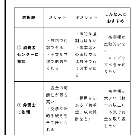
こんな人に
選択肢
メリット
デメリット
おすすめ
・法的な強
・被害額が
・無料で相
制力はない
比較的少な
① 消費者
談できる
・事業者と
い
センターに
・中立な立
の直接交渉
・まずどう
相談
場で助言を
は自分で行
すべきか知
くれる
う必要があ
りたい
る
・返金の可
・被害額が
能性が最も
・費用がか
大きい（数
高い
② 弁護士
かる（着手
十万以上）
・交渉や法
に依頼
金、成功報
・本気でお
的手続きを
酬など）
金を取り返
全て任せら
したい
れる