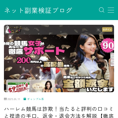
ネット副業検証ブログ
MENU
お問い合わせ
サイトマップ
デモプリセット記事 #7
デモプリセット記事 Part07
フロントページ
プライバシーポリシー
免責事項
利用規約／特定商取引法に基づく表記
有料記事の決済完了ページ
運営者情報
2025.06.11
ギャンブル系
ハーレム競馬は詐欺！当たると評判の口コミ
と捏造の手口、返金・退会方法を解説【徹底