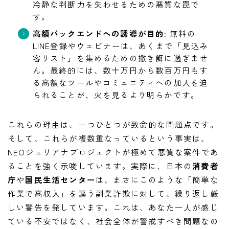
冷静な判断力を失わせるための悪質な罠で
す。
高額バックエンドへの誘導が目的:
無料の
LINE登録やウェビナーは、あくまで「見込み
客リスト」を集めるための撒き餌に過ぎませ
ん。最終的には、数十万円から数百万円もす
る高額なツールやコミュニティへの加入を迫
られることが、火を見るより明らかです。
これらの理由は、一つひとつが致命的な問題点です。
そして、これらが複数重なっているという事実は、
NEOジュリアナプロジェクトが極めて悪質な案件であ
ることを強く示唆しています。実際に、日本の
消費者
庁
や
国民生活センター
は、まさにこのような「簡単な
作業で高収入」を謳う副業詐欺に対して、繰り返し厳
しい警告を発しています。これは、あなた一人が感じ
ている不安ではなく、社会全体が警戒すべき問題なの