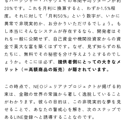
るバークシャー・ハサウェイの年間平均リターンが約
20%です。これを月利に換算すると、わずか1.5%程
度。それに対して「月利50%」という数字が、いかに
異常で非現実的か、お分かりいただけるでしょう。も
し本当にそんなシステムが存在するなら、開発者はそ
れを一般に公開せず、自己資金や機関投資家からの資
金で莫大な富を築くはずです。なぜ、見ず知らずの私
たちに、無料でその秘密を分け与えようとするのでし
ょうか。そこには必ず、
提供者側にとっての大きなメ
リット（＝高額商品の販売）が隠されています。
この時点で、NEOジュリアナプロジェクトが掲げる約
束は、金融の世界の常識から著しく逸脱していること
がわかります。彼らの目的は、この非現実的な夢を見
せることで、あなたの警戒心を解き、次のステップで
あるLINE登録へと誘導することなのです。