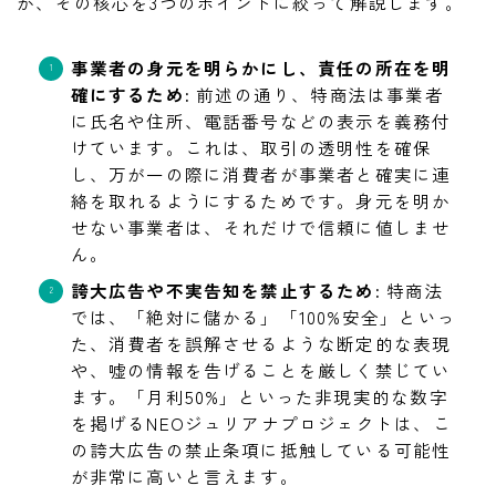
か、その核心を3つのポイントに絞って解説します。
事業者の身元を明らかにし、責任の所在を明
確にするため:
前述の通り、特商法は事業者
に氏名や住所、電話番号などの表示を義務付
けています。これは、取引の透明性を確保
し、万が一の際に消費者が事業者と確実に連
絡を取れるようにするためです。身元を明か
せない事業者は、それだけで信頼に値しませ
ん。
誇大広告や不実告知を禁止するため:
特商法
では、「絶対に儲かる」「100%安全」といっ
た、消費者を誤解させるような断定的な表現
や、嘘の情報を告げることを厳しく禁じてい
ます。「月利50%」といった非現実的な数字
を掲げるNEOジュリアナプロジェクトは、こ
の誇大広告の禁止条項に抵触している可能性
が非常に高いと言えます。