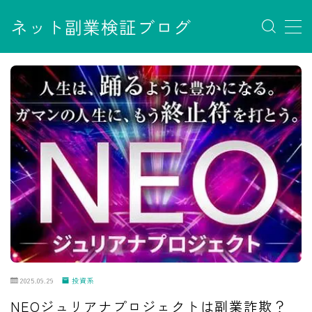
ネット副業検証ブログ
MENU
お問い合わせ
サイトマップ
デモプリセット記事 #7
デモプリセット記事 Part07
フロントページ
プライバシーポリシー
免責事項
利用規約／特定商取引法に基づく表記
有料記事の決済完了ページ
運営者情報
2025.09.29
投資系
NEOジュリアナプロジェクトは副業詐欺？