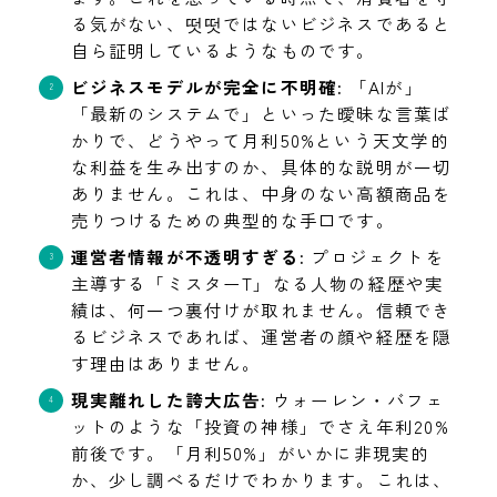
る気がない、떳떳ではないビジネスであると
自ら証明しているようなものです。
ビジネスモデルが完全に不明確:
「AIが」
「最新のシステムで」といった曖昧な言葉ば
かりで、どうやって月利50%という天文学的
な利益を生み出すのか、具体的な説明が一切
ありません。これは、中身のない高額商品を
売りつけるための典型的な手口です。
運営者情報が不透明すぎる:
プロジェクトを
主導する「ミスターT」なる人物の経歴や実
績は、何一つ裏付けが取れません。信頼でき
るビジネスであれば、運営者の顔や経歴を隠
す理由はありません。
現実離れした誇大広告:
ウォーレン・バフェ
ットのような「投資の神様」でさえ年利20%
前後です。「月利50%」がいかに非現実的
か、少し調べるだけでわかります。これは、