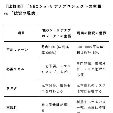
【比較表】「NEOジュ-リアナプロジェクトの主張」
vs 「投資の現実」
NEOジュリアナプ
項目
現実の投資の世界
ロジェクトの主張
月利50%
(年利換
S&P500の平均
年
平均リターン
算 600%)
利
は約7〜10%
専門知識、市場分
一切不要。スマホ
必要スキル
析、リスク管理が
をタップするだけ
必須
元本保証、損失ゼ
元本割れのリスク
リスク
ロを匂わせる
は常に存在する
利益を出せるのは
参加者
全員
が稼げ
再現性
一部。市場は不確
る