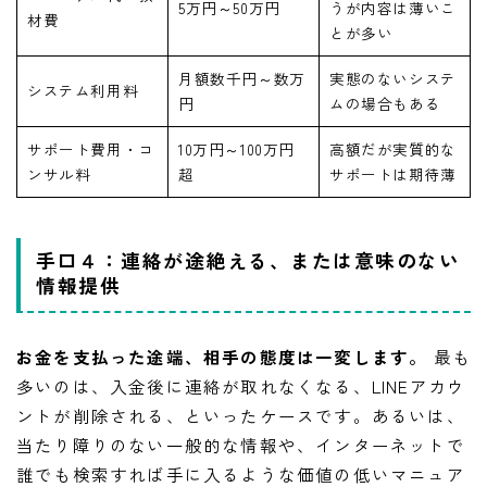
5万円～50万円
うが内容は薄いこ
材費
とが多い
月額数千円～数万
実態のないシステ
システム利用料
円
ムの場合もある
サポート費用・コ
10万円～100万円
高額だが実質的な
ンサル料
超
サポートは期待薄
手口４：連絡が途絶える、または意味のない
情報提供
お金を支払った途端、相手の態度は一変します。
最も
多いのは、入金後に連絡が取れなくなる、LINEアカウ
ントが削除される、といったケースです。あるいは、
当たり障りのない一般的な情報や、インターネットで
誰でも検索すれば手に入るような価値の低いマニュア