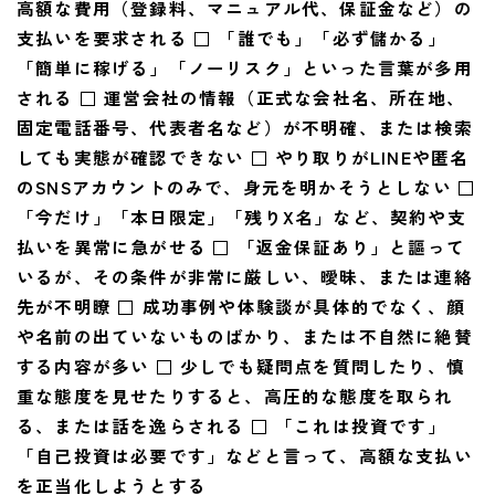
高額な費用（登録料、マニュアル代、保証金など）の
支払いを要求される
□ 「誰でも」「必ず儲かる」
「簡単に稼げる」「ノーリスク」といった言葉が多用
される
□ 運営会社の情報（正式な会社名、所在地、
固定電話番号、代表者名など）が不明確、または検索
しても実態が確認できない
□ やり取りがLINEや匿名
のSNSアカウントのみで、身元を明かそうとしない
□
「今だけ」「本日限定」「残りX名」など、契約や支
払いを異常に急がせる
□ 「返金保証あり」と謳って
いるが、その条件が非常に厳しい、曖昧、または連絡
先が不明瞭
□ 成功事例や体験談が具体的でなく、顔
や名前の出ていないものばかり、または不自然に絶賛
する内容が多い
□ 少しでも疑問点を質問したり、慎
重な態度を見せたりすると、高圧的な態度を取られ
る、または話を逸らされる
□ 「これは投資です」
「自己投資は必要です」などと言って、高額な支払い
を正当化しようとする