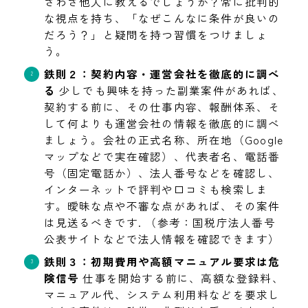
ざわざ他人に教えるでしょうか？常に批判的
な視点を持ち、「なぜこんなに条件が良いの
だろう？」と疑問を持つ習慣をつけましょ
う。
鉄則２：契約内容・運営会社を徹底的に調べ
る
少しでも興味を持った副業案件があれば、
契約する前に、その仕事内容、報酬体系、そ
して何よりも運営会社の情報を徹底的に調べ
ましょう。会社の正式名称、所在地（Google
マップなどで実在確認）、代表者名、電話番
号（固定電話か）、法人番号などを確認し、
インターネットで評判や口コミも検索しま
す。曖昧な点や不審な点があれば、その案件
は見送るべきです. （参考：国税庁法人番号
公表サイトなどで法人情報を確認できます）
鉄則３：初期費用や高額マニュアル要求は危
険信号
仕事を開始する前に、高額な登録料、
マニュアル代、システム利用料などを要求し