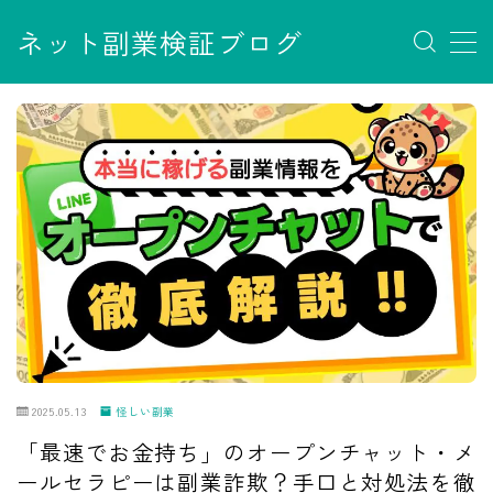
ネット副業検証ブログ
MENU
お問い合わせ
サイトマップ
デモプリセット記事 #7
デモプリセット記事 Part07
フロントページ
プライバシーポリシー
免責事項
利用規約／特定商取引法に基づく表記
有料記事の決済完了ページ
運営者情報
2025.05.13
怪しい副業
「最速でお金持ち」のオープンチャット・メ
ールセラピーは副業詐欺？手口と対処法を徹