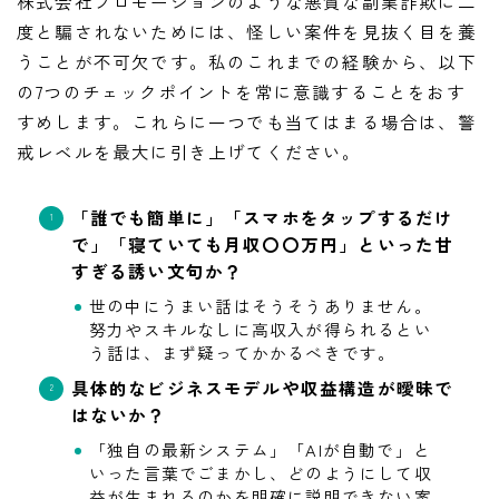
株式会社プロモーションのような悪質な副業詐欺に二
度と騙されないためには、怪しい案件を見抜く目を養
うことが不可欠です。私のこれまでの経験から、以下
の7つのチェックポイントを常に意識することをおす
すめします。これらに一つでも当てはまる場合は、警
戒レベルを最大に引き上げてください。
「誰でも簡単に」「スマホをタップするだけ
で」「寝ていても月収〇〇万円」といった甘
すぎる誘い文句か？
世の中にうまい話はそうそうありません。
努力やスキルなしに高収入が得られるとい
う話は、まず疑ってかかるべきです。
具体的なビジネスモデルや収益構造が曖昧で
はないか？
「独自の最新システム」「AIが自動で」と
LINE追加して副業の相談をする
いった言葉でごまかし、どのようにして収
副業の専門家みさきと友達になる
益が生まれるのかを明確に説明できない案