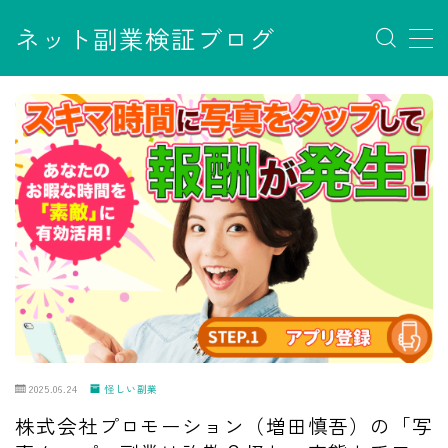
ネット副業検証ブログ
MENU
お問い合わせ
サイトマップ
デモプリセット記事 #7
デモプリセット記事 Part07
フロントページ
プライバシーポリシー
免責事項
利用規約／特定商取引法に基づく表記
有料記事の決済完了ページ
運営者情報
2025.06.24
怪しい副業
株式会社プロモーション（増田慎吾）の「写