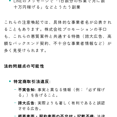
LINEのメッセージで「1日数分の作業で月に数
十万円稼げる」などとうたう副業
これらの注意喚起では、具体的な事業者名が公表され
ることもあります。株式会社プロモーションの手口
も、これらの悪質案件と共通する特徴（誇大広告、高
額なバックエンド契約、不十分な事業者情報など）が
多く見受けられます。
法的問題点の可能性
特定商取引法違反
:
不実告知
: 事実と異なる情報（例：「必ず稼げ
る」）を告げること。
誇大広告
: 実際よりも著しく有利であると誤認
させる広告。
概要書面・契約書面の不交付・記載不備
: 法律