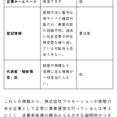
企業ホームページ
発見できず
低
国税庁法人番号公
表サイトで確認可
能だが、事業内容
の詳細不明。過去
登記情報
要注意
に社名変更や所在
地変更を繰り返し
ている可能性も否
定できない。
経歴や実績など、
代表者「増田慎
信頼に足る情報が
低
吾」氏
一切見当たらな
い。
これらの情報から、株式会社プロモーションが実態の
ある企業として正常に事業運営を行っているとは考え
にくく、消費者保護の観点からも大きな疑問符がつき