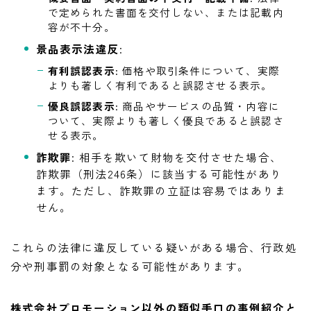
で定められた書面を交付しない、または記載内
容が不十分。
景品表示法違反
:
有利誤認表示
: 価格や取引条件について、実際
よりも著しく有利であると誤認させる表示。
優良誤認表示
: 商品やサービスの品質・内容に
ついて、実際よりも著しく優良であると誤認さ
せる表示。
詐欺罪
: 相手を欺いて財物を交付させた場合、
詐欺罪（刑法246条）に該当する可能性があり
ます。ただし、詐欺罪の立証は容易ではありま
せん。
これらの法律に違反している疑いがある場合、行政処
分や刑事罰の対象となる可能性があります。
株式会社プロモーション以外の類似手口の事例紹介と