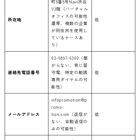
町5番5号Navi渋谷
V3階（バーチャル
オフィスの可能性
所在地
低
濃厚、複数の企業
が同住所を使用し
ているケースあ
り）
03-6897-6300（繋
がらない、常に留
連絡先電話番号
守電、特定の勧誘
低
専用ダイヤルの可
能性）
infopromotion@p
romo-
メールアドレス
tion.com（返信が
低
ない、自動返信の
みの可能性）