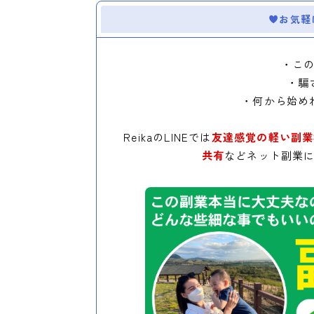
お気軽
・こ
・騙
・何から始め
ReikaのLINEでは
友達感覚の軽い副業
共有
などネット副業