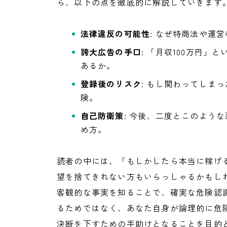
ら、以下の点を徹底的に解説していきます
法律違反の可能性
: なぜ特商法や運
誇大広告の手口
: 「月収100万円
あるか。
登録後のリスク
: もし関わってしま
険。
自己防衛策
: 今後、二度とこのよう
め方。
読者の中には、「もしかしたら本当に稼げ
望を捨てきれない方もいらっしゃるかもし
客観的な事実を知ることで、確実な危険認
るためではなく、あなた自身が論理的に危
決断を下すための手助けとなることを目的